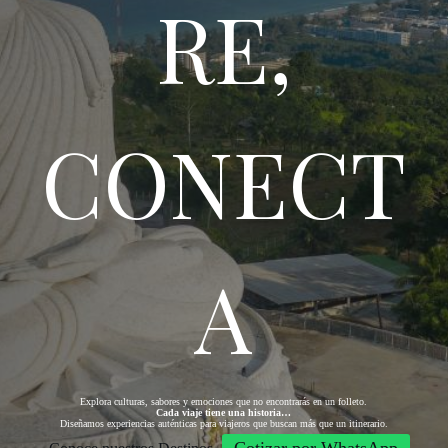
RE,
CONECT
A
Explora culturas, sabores y emociones que no encontrarás en un folleto.
Cada viaje tiene una historia…
Diseñamos experiencias auténticas para viajeros que buscan más que un itinerario.